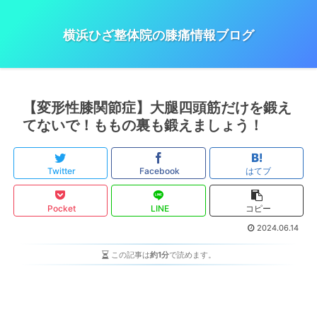
横浜ひざ整体院の膝痛情報ブログ
【変形性膝関節症】大腿四頭筋だけを鍛え
てないで！ももの裏も鍛えましょう！
Twitter
Facebook
はてブ
Pocket
LINE
コピー
2024.06.14
この記事は
約1分
で読めます。