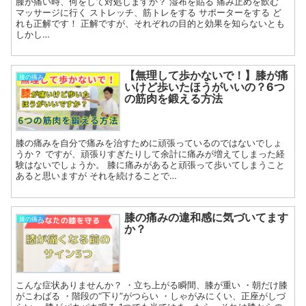
膝が痛い時、何をして対処しますか？ 湿布を貼る 痛み止めを飲む
マッサージに行く ストレッチ、筋トレをする サポーターをする ど
れも正解です！ 正解ですが、それぞれの目的と効果を知らないとも
しかし…
【無理して歩かないで！】膝が痛
膝の痛み
いけど歩いたほうがいいの？6つ
の筋肉を鍛える方法
膝の痛みを自分で痛みを治すために頑張っているのではないでしょ
うか？ ですが、頑張りすぎたりして余計に痛みが増えてしまった経
験はないでしょうか。 膝に痛みがあると頑張って歩いてしまうこと
あると思いますが それを続けることで…
膝の痛みの違和感に気づいてます
膝の痛み
か？
こんな症状ありませんか？ ・立ち上がる瞬間、膝が重い ・朝だけ膝
がこわばる ・階段の“下り”がつらい ・しゃがみにくい、正座がしづ