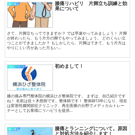
膝痛リハビリ 片脚立ち訓練と効
膝の痛み
果について
さて、片脚立ちってできますか？ では早速やってみましょう！ 片脚
が終わったら、もう片方の脚でもやってみましょう。 どのくらい立
つことができましたか？ もしかしたら、片脚はできて、もう片方は
やりにくい方があった方もい…
初めまして！
当院について
膝の痛み専門整体院の横浜ひざ整体院です。 まずは、自己紹介です
ね！ 名前は佐々木悠樹です。整体師です！ 整体師13年になり、現在
は変形性膝関節症クリニック、再生医療の分野でメディカルトレー
ナーとしてお客様にリハビリを提供…
膝痛とランニングについて。原因
膝の痛み
と対処方法を紹介します！