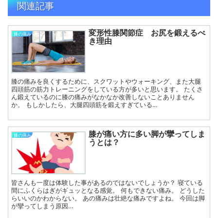
関連記事
変形性膝関節症 お尻を鍛えるべ
膝の痛み
き理由
膝の痛みを良くするために、スクワットやウォーキング、また大腿
四頭筋の筋力トレーニングをしている方が多いと思います。 たくさ
ん鍛えているのに膝の痛みがなかなか改善しないことありません
か。 もしかしたら、大腿四頭筋を鍛えすぎている…
膝が痛い方に多い脚が攣ってしま
膝の痛み
うとは？
皆さんも一度は体験した事があるのではないでしょうか？ 寝ている
間にふくらはぎがギュッとなる感覚。 何もできない痛み。 どうした
らいいのかわからない。 あの痛みは壮絶な痛みですよね。 今回は脚
が攣ってしまう原因…