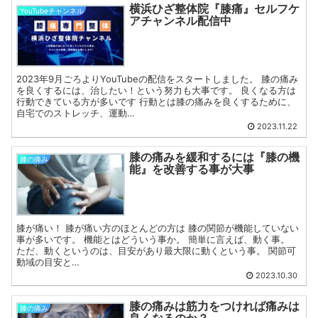
横浜ひざ整体院『膝痛』セルフケ
YouTubeチャンネル
アチャンネル配信中
2023年9月ごろよりYouTubeの配信をスタートしました。 膝の痛み
を良くするには、治したい！という努力も大事です。 良くなる方は
行動できている方が多いです 行動とは膝の痛みを良くするために、
自宅でのストレッチ、運動…
2023.11.22
膝の痛みを緩和するには『膝の機
膝の痛み
能』を改善する事が大事
膝が痛い！ 膝が痛い方のほとんどの方は 膝の関節が機能していない
事が多いです。 機能とはどういう事か。 簡単に言えば、動く事。
ただ、動くというのは、目安があり最大限に動くという事。 関節可
動域の目安と…
2023.10.30
膝の痛みは筋力をつければ痛みは
膝の痛み
良くなるのか？