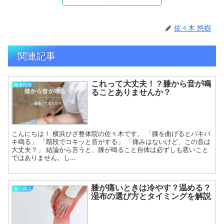
佐々木 悠樹
関連記事
これって大丈夫！？膝から音が鳴
健康情報
ることありませんか？
こんにちは！ 横浜ひざ整体院の佐々木です。 「膝を曲げるとパキパ
キ鳴る」 「階段でコキッと音がする」 「痛みはないけど、この音は
大丈夫？」 結論から言うと、膝が鳴ること自体は必ずしも悪いこと
ではありません。し…
膝が痛いときは冷やす？温める？
膝の痛み
湿布の選び方とタイミングを解説