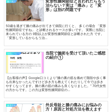
変形性膝関節症と言われたらもう
膝の痛み
治らない？実は「痛み」と「変
形」は別の問題です
50歳を過ぎて膝の痛みが出てきて病院に行くと、 多くの場合 「変形
性膝関節症ですね」 と診断されるケースが多いです。 実際に当院に
来られている方の 9割以上が変形性膝関節症と診断された方 です。
「変形しているからもう治…
当院で施術を受けて頂いたご感想
当院について
の紹介①
【お客様の声】Google口コミより"膝の裏の筋を痛めて階段や歩く事
も出来なかったんですけど歩き方も教えてくれたりして今では歩き
やすくなってます。膝の裏の筋の痛みも良くなりました。“ 70代女性
の方からです。この方は変形性膝関節症の…
外反母趾と膝の痛みにお悩みの
健康情報
方！原因と対処方法を教えます