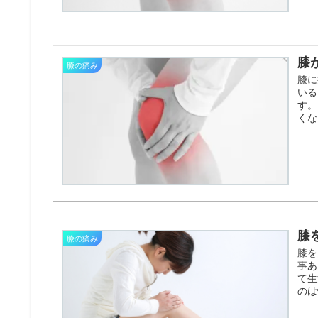
膝
膝の痛み
膝に
いる
す。
くな
膝
膝の痛み
膝を
事あ
て生
のは