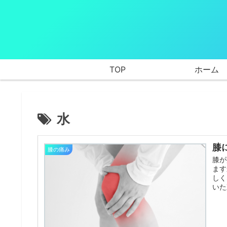
TOP
ホーム
水
膝
膝の痛み
膝が
ます
しく
いた