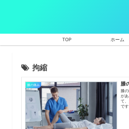
TOP
ホーム
拘縮
膝
膝の痛み
膝の
があ
て、
です