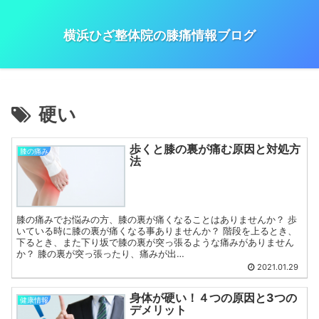
横浜ひざ整体院の膝痛情報ブログ
硬い
歩くと膝の裏が痛む原因と対処方
膝の痛み
法
膝の痛みでお悩みの方、膝の裏が痛くなることはありませんか？ 歩
いている時に膝の裏が痛くなる事ありませんか？ 階段を上るとき、
下るとき、また下り坂で膝の裏が突っ張るような痛みがありません
か？ 膝の裏が突っ張ったり、痛みが出…
2021.01.29
身体が硬い！４つの原因と3つの
健康情報
デメリット